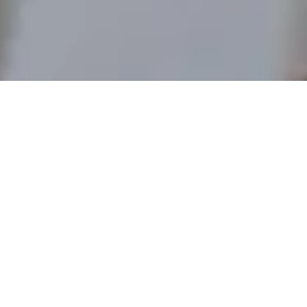
писаться на консульта
тавьте контакт и я свяжусь с Вами для уточнения дета
+7