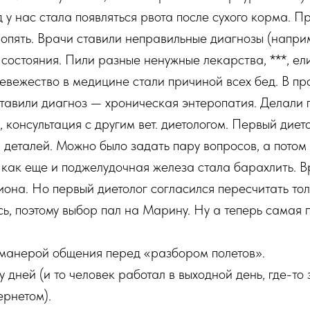
д у нас стала появляться рвота после сухого корма. 
ь опять. Врачи ставили неправильные диагнозы (наприм
 состояния. Пили разные ненужные лекарства, ***, е
евежество в медицине стали причиной всех бед. В пр
тавили диагноз — хроническая энтеропатия. Делали 
 консультация с другим вет. диетологом. Первый диет
деталей. Можно было задать пару вопросов, а потом 
 как еще и поджелудочная железа стала барахлить. 
она. Но первый диетолог согласился пересчитать тол
ь, поэтому выбор пал на Марину. Ну а теперь самая 
 манерой общения перед «разбором полетов».
 дней (и то человек работал в выходной день, где-то
ернетом).