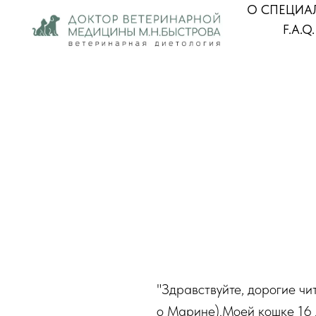
О СПЕЦИА
F.A.Q.
 был
"Здравствуйте, дорогие чи
о Марине).Моей кошке 16 л