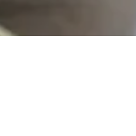
За
Ос