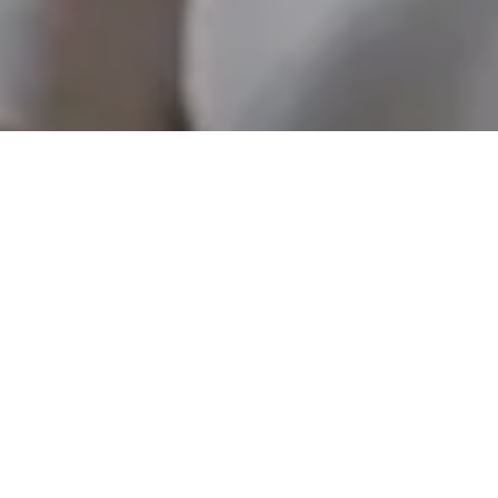
цию
лей